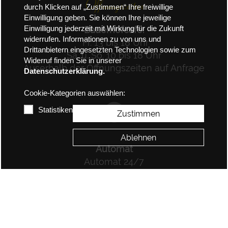
Öffnungszeiten
durch Klicken auf „Zustimmen“ Ihre freiwillige
Einwilligung geben. Sie können Ihre jeweilige
Einwilligung jederzeit mit Wirkung für die Zukunft
Bauerhofcafe:
widerrufen. Informationen zu von uns und
Fr. 13 bis 18 Uhr
Drittanbietern eingesetzten Technologien sowie zum
Sa. u. So. 10 bis 18 Uhr
Widerruf finden Sie in unserer
Auserhalb der Öffnungszeiten auf Anfrage
Datenschutzerklärung.
Cookie-Kategorien auswählen:
Statistiken
Zustimmen
Ablehnen
Automat
Automat 24/7
Frisches Grillflesich/Eier
Snacks,Softdrinks,Bier